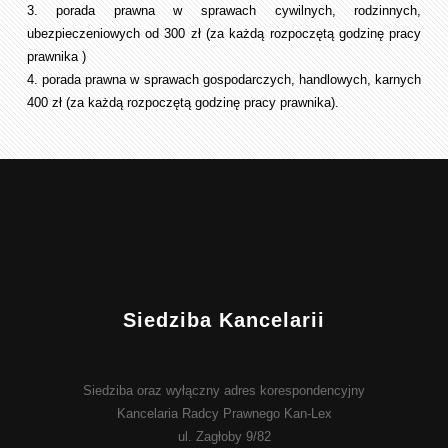
3. porada prawna w sprawach cywilnych, rodzinnych,
ubezpieczeniowych od 300 zł (za każdą rozpoczętą godzinę pracy
prawnika )
4. porada prawna w sprawach gospodarczych, handlowych, karnych
400 zł (za każdą rozpoczętą godzinę pracy prawnika).
Siedziba Kancelarii
Siedziba oraz wyłączny adres korespondencyjny
Kancelaria Radcy Prawnego Kan-Lex
ul. Zagłoby 9/82